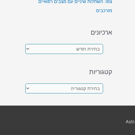
צפו: השתלות שיניים עם מצבים רפואיים
מורכבים
ארכיונים
א
ר
כ
קטגוריות
י
ו
ק
נ
ט
י
ג
ם
ו
Ast
ר
י