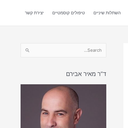
השתלות שיניים
טיפולים קוסמטיים
יצירת קשר
S
e
a
r
ד”ר מאיר אבירם
c
h
f
o
r
: