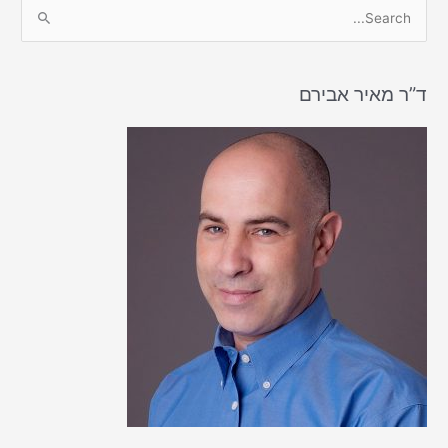
S
e
a
r
ד”ר מאיר אבירם
c
h
f
o
r
: