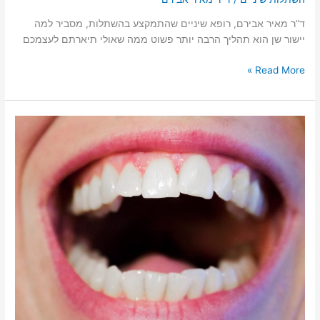
ד”ר מאיר אבירם, רופא שיניים שהתמקצע בהשתלות, מסביר למה
יישור שן הוא תהליך הרבה יותר פשוט ממה שאולי תיארתם לעצמכם
כיצד
Read More »
ניתן
ליישר
שן
עקומה
בקלות
וללא
הרדמה?