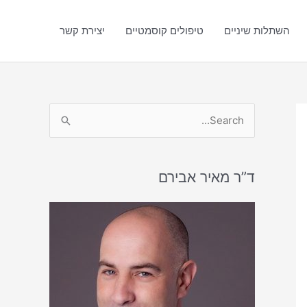
השתלות שיניים
טיפולים קוסמטיים
יצירת קשר
S
e
a
r
ד”ר מאיר אבירם
c
h
f
o
r
: