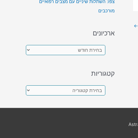
צפו: השתלות שיניים עם מצבים רפואיים
מורכבים
←
ארכיונים
א
ר
כ
קטגוריות
י
ו
ק
נ
ט
י
ג
ם
ו
Ast
ר
י