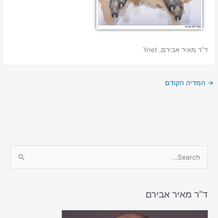
ד”ר מאיר אבירם, Ynet
→
המדיה הקודם
S
e
a
r
ד”ר מאיר אבירם
c
h