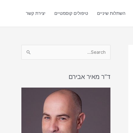
השתלות שיניים
טיפולים קוסמטיים
יצירת קשר
S
e
a
r
ד”ר מאיר אבירם
c
h
f
o
r
: