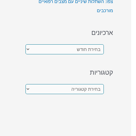
צפו: השתלות שיניים עם מצבים רפואיים
מורכבים
ארכיונים
א
ר
כ
קטגוריות
י
ו
ק
נ
ט
י
ג
ם
ו
ר
י