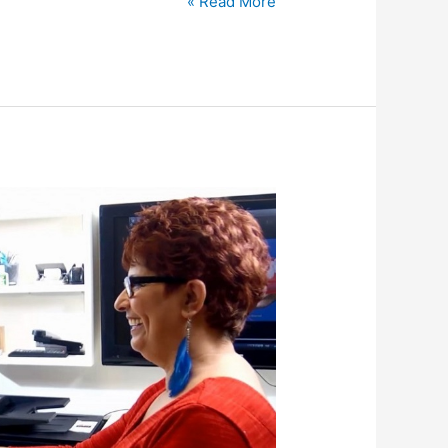
ד”ר
Read More »
מאיר
אבירם
–
קיצורי
זמן
ודרך
בהרמת
סינוס