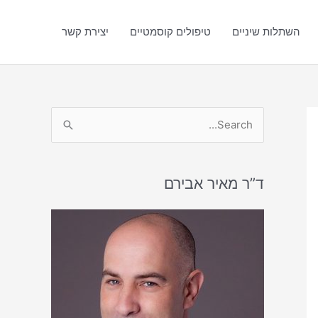
השתלות שיניים
טיפולים קוסמטיים
יצירת קשר
S
e
a
r
ד”ר מאיר אבירם
c
h
f
o
r
: