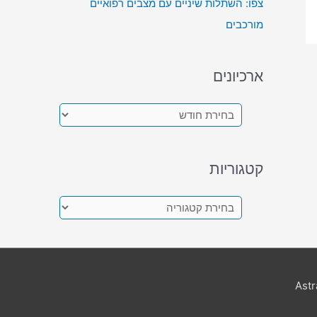
צפו: השתלות שיניים עם מצבים רפואיים
מורכבים
ארכיונים
א
ר
כ
קטגוריות
י
ו
ק
נ
ט
י
ג
ם
ו
Ast
ר
י