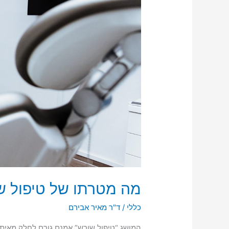
מה מטרתו של טיפול ש
כללי
/
ד"ר מאיר אבירם
המושג “טיפול שורש” אמנם גורם לחלק מאית