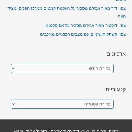
צפו: ד”ר מאיר אבירם מסביר על העלמת קמטים ממרכז הפנים ומצידי
האף
צפו: דוקטור מאיר אבירם מסביר על אפיסקטומי
צפו: השתלות שיניים עם מצבים רפואיים מורכבים
ארכיונים
א
ר
כ
קטגוריות
י
ו
ק
נ
ט
י
ג
ם
ו
זכויות יוצרים © 2026
ד"ר מאיר אבירם
| מופעל על ידי
Astra