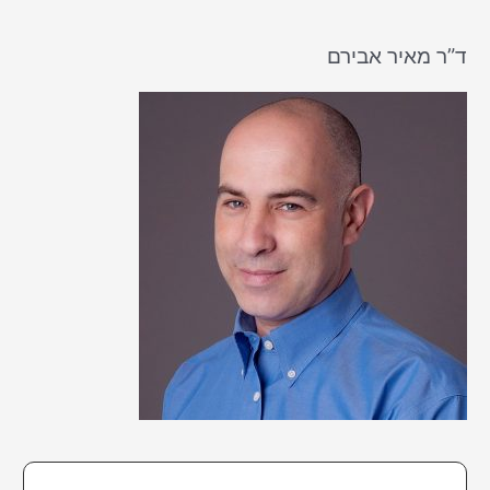
a
r
ד”ר מאיר אבירם
c
h
f
o
r
: