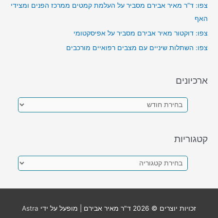
צפו: ד”ר מאיר אבירם מסביר על העלמת קמטים ממרכז הפנים ומצידי
האף
צפו: דוקטור מאיר אבירם מסביר על אפיסקטומי
צפו: השתלות שיניים עם מצבים רפואיים מורכבים
ארכיונים
א
ר
כ
קטגוריות
י
ו
ק
נ
ט
י
ג
ם
ו
זכויות יוצרים © 2026
ד"ר מאיר אבירם
| מופעל על ידי
Astra
ר