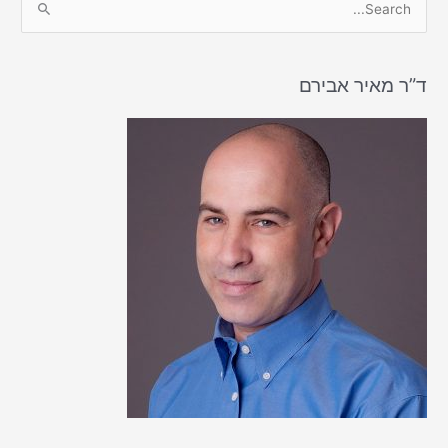
e
a
r
ד”ר מאיר אבירם
c
h
f
o
r
: