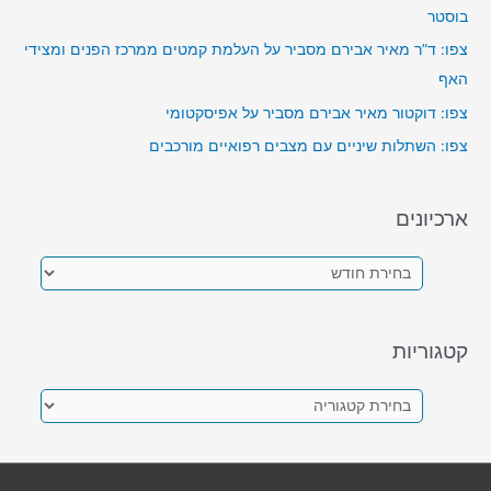
בוסטר
צפו: ד”ר מאיר אבירם מסביר על העלמת קמטים ממרכז הפנים ומצידי
האף
צפו: דוקטור מאיר אבירם מסביר על אפיסקטומי
צפו: השתלות שיניים עם מצבים רפואיים מורכבים
ארכיונים
א
ר
כ
קטגוריות
י
ו
ק
נ
ט
י
ג
ם
ו