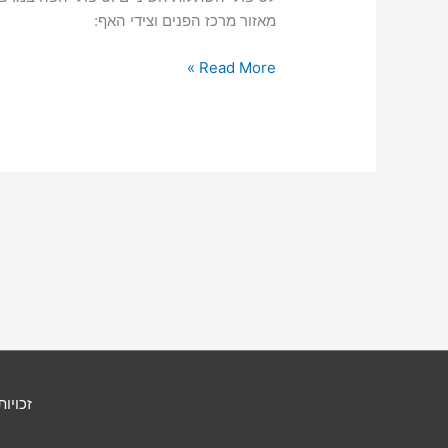
מאזור מרכז הפנים וצידי האף:
צפו:
Read More »
ד”ר
מאיר
אבירם
מסביר
על
העלמת
קמטים
ממרכז
הפנים
ומצידי
האף
זכויות 