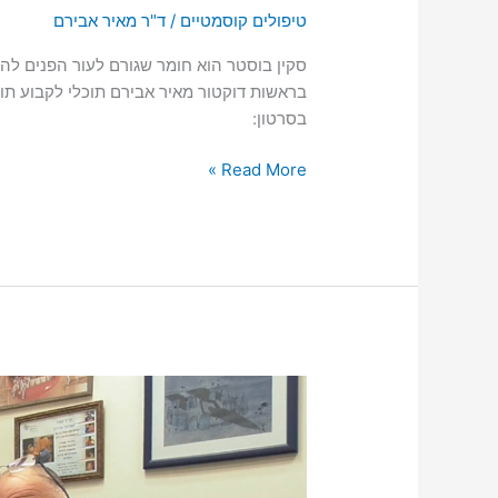
טיפולים קוסמטיים
/
ד"ר מאיר אבירם
סקין בוסטר הוא חומר שגורם לעור הפנים להי
בראשות דוקטור מאיר אבירם תוכלי לקבוע תור 
בסרטון:
צפו:
Read More »
ד”ר
מאיר
אבירם
מסביר
על
הליך
החזרת
החיוניות
לעור
עם
סקין
בוסטר