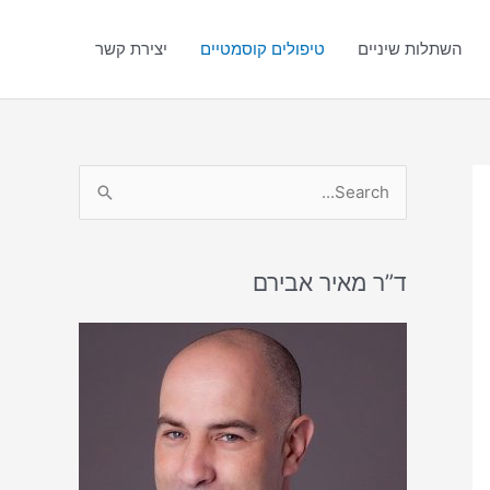
השתלות שיניים
טיפולים קוסמטיים
יצירת קשר
S
e
a
r
ד”ר מאיר אבירם
c
h
f
o
r
: