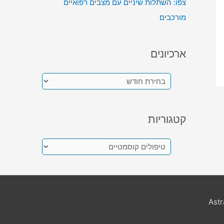
צפו: השתלות שיניים עם מצבים רפואיים
מורכבים
ארכיונים
א
ר
כ
קטגוריות
י
ו
ק
נ
ט
י
ג
ם
ו
Ast
ר
י