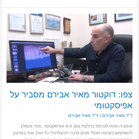
ד”ר
מאיר
אבירם
מסביר
על
העלמת
קמטים
ממרכז
הפנים
ומצידי
האף
צפו: דוקטור מאיר אבירם מסביר על
אפיסקטומי
ד"ר מאיר אבירם
/
ד"ר מאיר אבירם
אופציה אחת לטיפול בדלקת בשן היא אפיסקטומי. מתי מומלץ
להשתמש בשיטה זאת? מהם סיכויי ההצלחה? כל זאת ועוד בסרטון