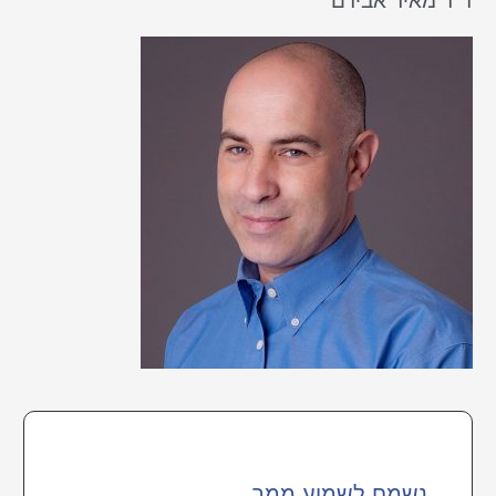
c
h
f
o
r
:
נשמח לשמוע ממך