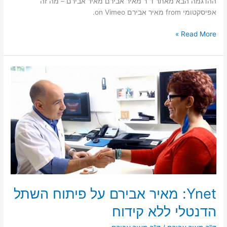
ההדגמה הבא מאתר ד”ר מאיר אבירם מאיר אבירם – מה זה
אפיסקטומי from מאיר אבירם on Vimeo.
צפו:
Read More »
דוקטור
מאיר
אבירם
מסביר
על
אפיסקטומי
Ynet: מאיר אבירם על פיתוח השתל
הדנטלי ללא קידוח