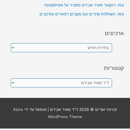
צפו: דוקטור מאיר אבירם מסביר על אפיסקטומי
צפו: השתלות שיניים עם מצבים רפואיים מורכבים
ארכיונים
א
ר
כ
קטגוריות
י
ו
ק
נ
ט
י
ג
ם
ו
זכויות יוצרים © 2026
ד"ר מאיר אבירם
| מופעל על ידי
Astra
ר
WordPress Theme
י
ו