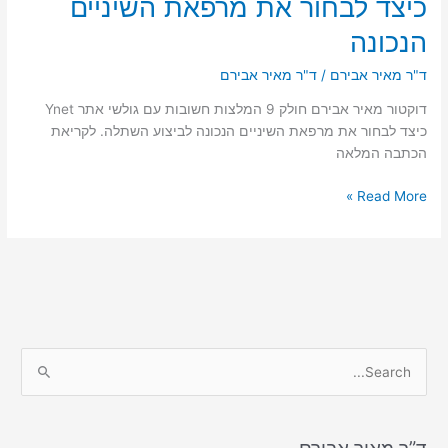
כיצד לבחור את מרפאת השיניים
הנכונה
ד"ר מאיר אבירם
/
ד"ר מאיר אבירם
דוקטור מאיר אבירם חולק 9 המלצות חשובות עם גולשי אתר Ynet
כיצד לבחור את מרפאת השיניים הנכונה לביצוע השתלה. לקריאת
הכתבה המלאה
Ynet:
Read More »
מאיר
אבירם
עם
המלצות
כיצד
לבחור
את
S
מרפאת
e
השיניים
a
הנכונה
r
ד”ר מאיר אבירם