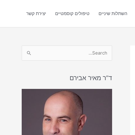
השתלות שיניים
טיפולים קוסמטיים
יצירת קשר
S
e
a
r
ד”ר מאיר אבירם
c
h
f
o
r
: