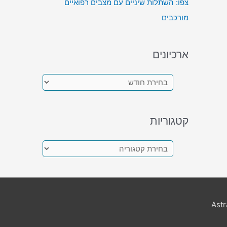
צפו: השתלות שיניים עם מצבים רפואיים
מורכבים
ארכיונים
א
ר
כ
קטגוריות
י
ו
ק
נ
ט
י
ג
ם
ו
Ast
ר
י