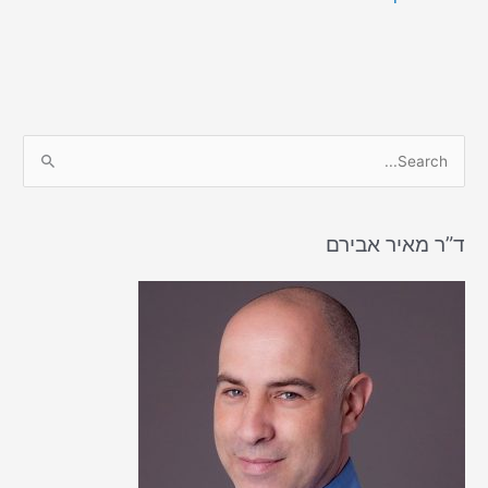
S
e
a
r
ד”ר מאיר אבירם
c
h
f
o
r
: