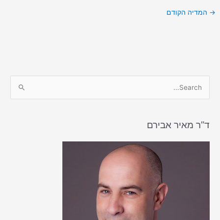
→
המדיה הקודם
S
e
a
r
ד”ר מאיר אבירם
c
h
f
o
r
: