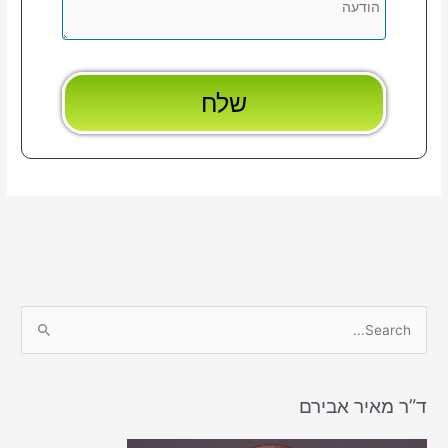
S
e
a
r
ד”ר מאיר אבירם
c