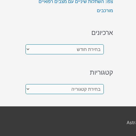
צפו: השתלות שיניים עם מצבים רפואיים
מורכבים
ארכיונים
א
ר
כ
קטגוריות
י
ו
ק
נ
ט
י
ג
ם
ו
Ast
ר
י