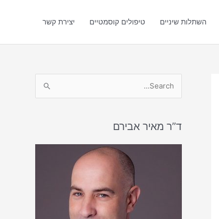
השתלות שיניים
טיפולים קוסמטיים
יצירת קשר
S
e
a
r
ד”ר מאיר אבירם
c
h
f
o
r
: